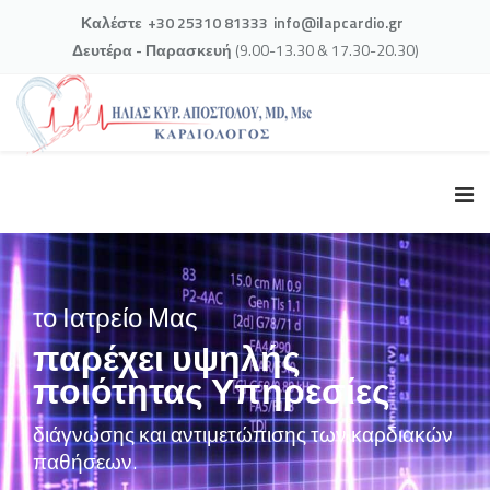
Καλέστε
+30 25310 81333
info@ilapcardio.gr
Δευτέρα - Παρασκευή
(9.00-13.30 & 17.30-20.30)
το Ιατρείο Μας
παρέχει υψηλής
ποιότητας Υπηρεσίες
διάγνωσης και αντιμετώπισης των καρδιακών
παθήσεων.