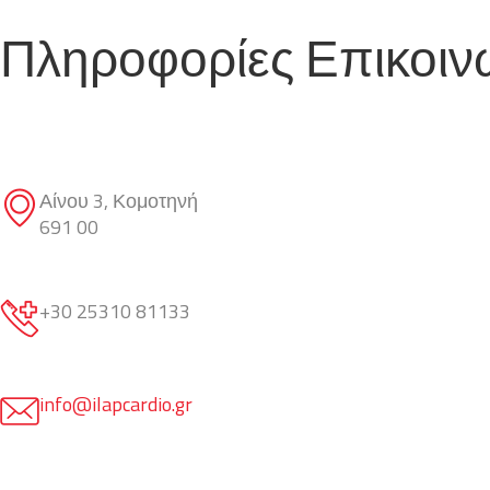
Πληροφορίες Επικοιν
Αίνου 3, Κομοτηνή
691 00
+30 25310 81133
info@ilapcardio.gr