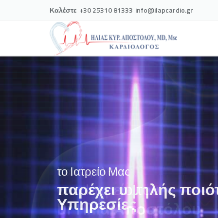
Καλέστε
+30 25310 81333
info@ilapcardio.gr
το Ιατρείο Μας
παρέχει υψηλής ποιό
Υπηρεσίες