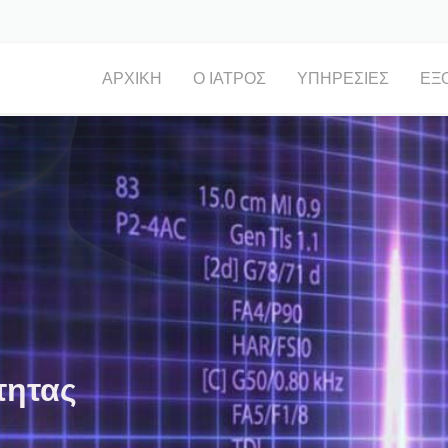
ΑΡΧΙΚΉ
Ο ΙΑΤΡΌΣ
ΥΠΗΡΕΣΊΕΣ
ΕΞ
τητας